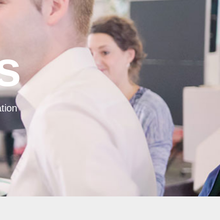
s
tion