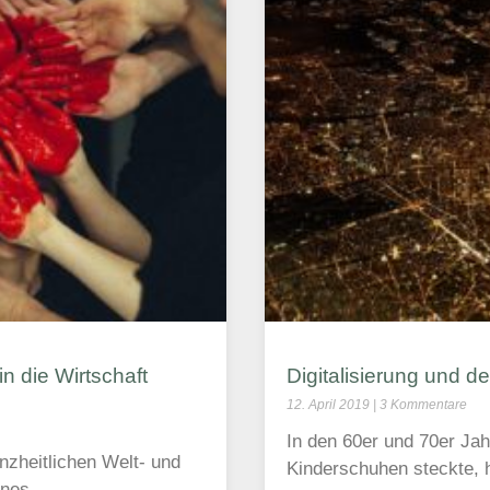
n die Wirtschaft
Digitalisierung und der
12. April 2019
3 Kommentare
In den 60er und 70er Jah
zheitlichen Welt- und
Kinderschuhen steckte, h
ines