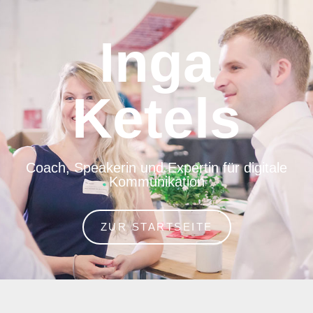
Inga
Ketels
Coach, Speakerin und Expertin für digitale
Kommunikation
ZUR STARTSEITE