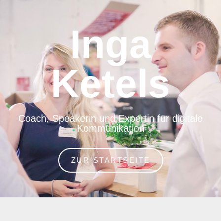
Inga
Ketels
Coach, Speakerin und Expertin für digitale
Kommunikation
ZUR STARTSEITE