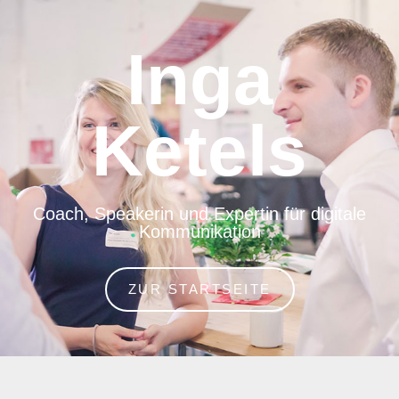
Inga
Ketels
Coach, Speakerin und Expertin für digitale
Kommunikation
ZUR STARTSEITE