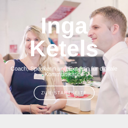
Inga
Ketels
Coach, Speakerin und Expertin für digitale
Kommunikation
ZUR STARTSEITE