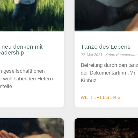
 neu denken mit
Tänze des Lebens
eadership
22. Mai 2021
Keine Kommentare
Befreiung durch den tän
n gesellschaftlichen
der Dokumentarfilm „Mr
en wohlhabenden Hetero-
Kibbuz
nteile
WEITERLESEN »