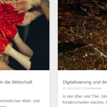
n die Wirtschaft
Digitalisierung und der
12. April 2019
3 Kommentare
In den 60er und 70er Jah
zheitlichen Welt- und
Kinderschuhen steckte, h
ines