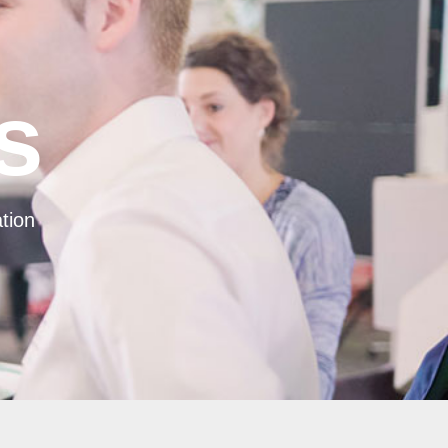
s
tion